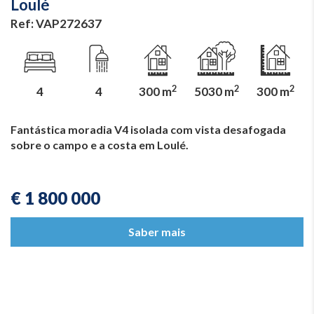
Loulé
Ref: VAP272637
2
2
2
4
4
300 m
5030 m
300 m
Fantástica moradia V4 isolada com vista desafogada
sobre o campo e a costa em Loulé.
€ 1 800 000
Saber mais