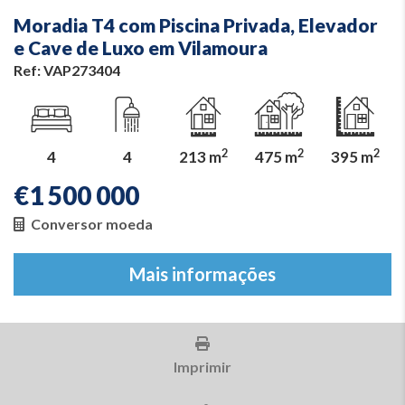
Moradia T4 com Piscina Privada, Elevador
e Cave de Luxo em Vilamoura
Ref: VAP273404
2
2
2
4
4
213 m
475 m
395 m
€
1 500 000
Conversor moeda
Mais informações
Imprimir