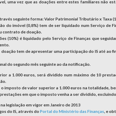
vel, uma vez que as doações entre estes familiares não est
través seguinte forma: Valor Patrimonial Tributário x Taxa (
o do imóvel (0,8%) tem de ser liquidado num Serviço de Fi
ou contrato de doação.
s (10%) é liquidado pelo Serviço de Finanças que seguidam
ento.
da doação tem de apresentar uma participação do IS até ao fi
final do segundo mês seguinte ao da notificação.
ior a 1.000 euros, será dividido num máximo de 10 prestaç
ção.
 o imposto de valor superior a 1.000 euros na totalidade, b
restações em que o imposto venha a ser dividido, excluindo
a legislação em vigor em Janeiro de 2013
gos do IS, através do
Portal do Ministério das Finanças
, e ob