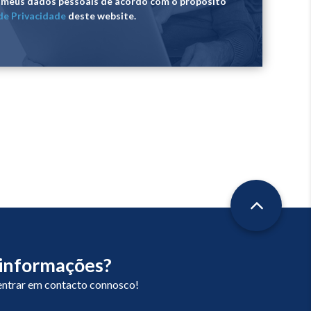
de meus dados pessoais de acordo com o propósito
 de Privacidade
deste website.
 informações?
entrar em contacto connosco!