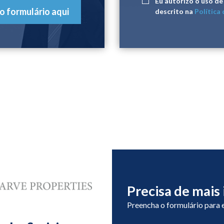
Eu autorizo ​​o uso 
o formulário aqui
descrito na
Política
Precisa de mais
Preencha o formulário para 