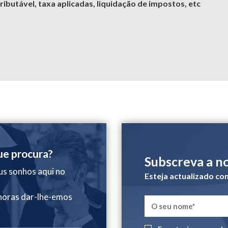
ributável, taxa aplicadas, liquidação de impostos, etc
ue procura?
Subscreva a n
us sonhos aqui no
Esteja actualizado co
 horas dar-lhe-emos