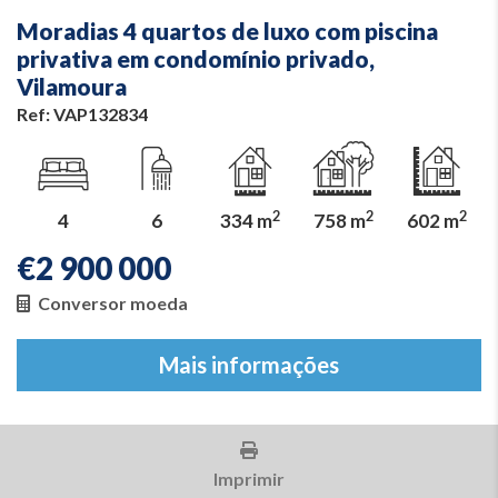
Moradias 4 quartos de luxo com piscina
privativa em condomínio privado,
Vilamoura
Ref: VAP132834
2
2
2
4
6
334 m
758 m
602 m
€
2 900 000
Conversor moeda
Mais informações
Imprimir