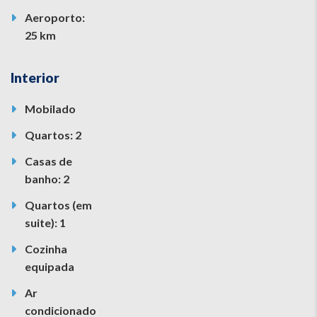
Aeroporto:
25 km
Interior
Mobilado
Quartos: 2
Casas de
banho: 2
Quartos (em
suite): 1
Cozinha
equipada
Ar
condicionado