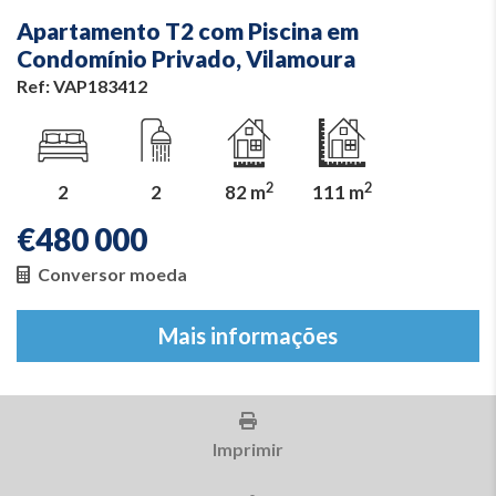
Apartamento T2 com Piscina em
Condomínio Privado, Vilamoura
Ref: VAP183412
2
2
2
2
82 m
111 m
€
480 000
Conversor moeda
Mais informações
Imprimir