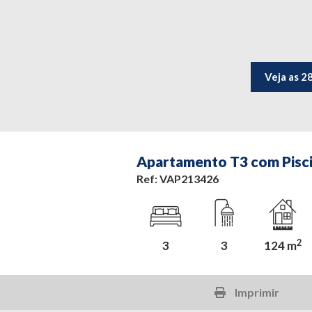
Veja as 2
Apartamento T3 com Pisci
Ref: VAP213426
2
3
3
124 m
Imprimir