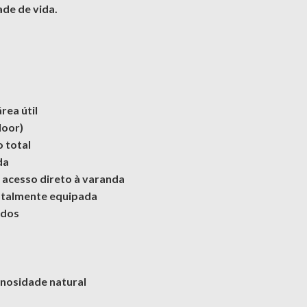
ade de vida.
ea útil
loor)
 total
da
m acesso direto à varanda
otalmente equipada
idos
inosidade natural