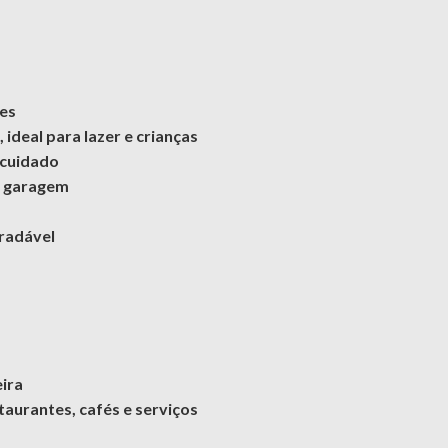
es
ideal para lazer e crianças
 cuidado
m garagem
gradável
eira
aurantes, cafés e serviços