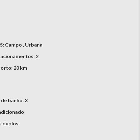
S: Campo , Urbana
tacionamentos: 2
orto: 20 km
 de banho: 3
ndicionado
s duplos