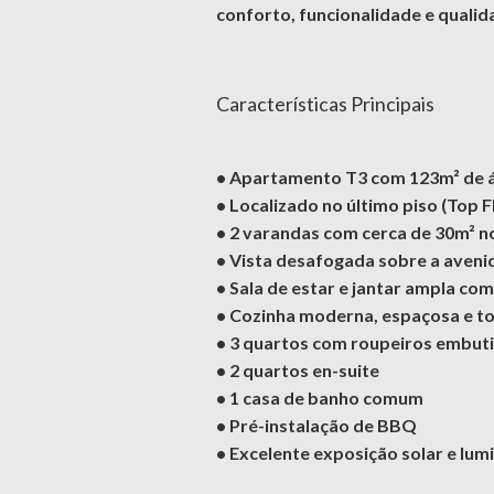
conforto, funcionalidade e qualid
Características Principais
• Apartamento T3 com 123m² de ár
• Localizado no último piso (Top F
• 2 varandas com cerca de 30m² no
• Vista desafogada sobre a aveni
• Sala de estar e jantar ampla co
• Cozinha moderna, espaçosa e t
• 3 quartos com roupeiros embut
• 2 quartos en-suite
• 1 casa de banho comum
• Pré-instalação de BBQ
• Excelente exposição solar e lum