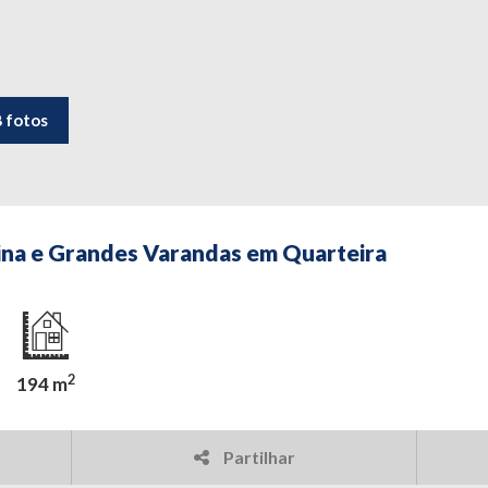
8 fotos
na e Grandes Varandas em Quarteira
2
194 m
Partilhar