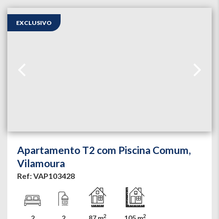
EXCLUSIVO
Apartamento T2 com Piscina Comum,
Vilamoura
Ref: VAP103428
2
2
2
2
87 m
105 m