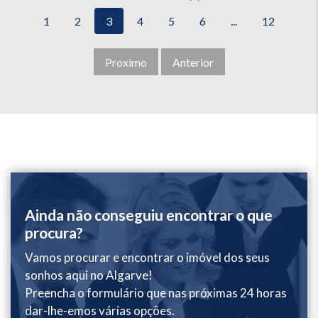
1
2
3
4
5
6
...
12
Proximo
Anterior
Ainda não conseguiu encontrar o que
procura?
Vamos procurar e encontrar o imóvel dos seus
sonhos aqui no Algarve!
Preencha o formulário que nas próximas 24 horas
dar-lhe-emos várias opções.