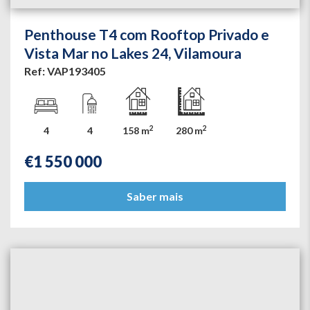
Penthouse T4 com Rooftop Privado e
Vista Mar no Lakes 24, Vilamoura
Ref: VAP193405
2
2
4
4
158 m
280 m
€
1 550 000
Saber mais