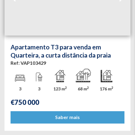
Apartamento T3 para venda em
Quarteira, a curta distância da praia
Ref: VAP103429
2
2
2
3
3
123 m
68 m
176 m
€
750 000
Saber mais