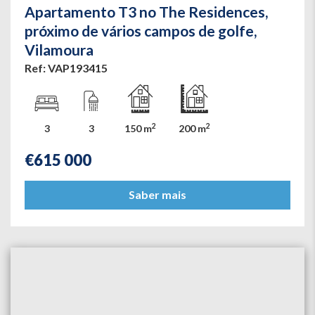
Apartamento T3 no The Residences,
próximo de vários campos de golfe,
Vilamoura
Ref: VAP193415
2
2
3
3
150 m
200 m
€
615 000
Saber mais