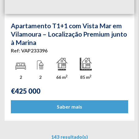
Apartamento T1+1 com Vista Mar em
Vilamoura – Localização Premium junto
à Marina
Ref: VAP233396
2
2
2
2
66 m
85 m
€
425 000
Saber mais
143 resultado(s)