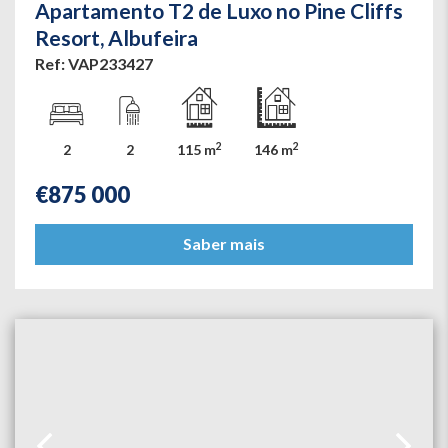
Apartamento T2 de Luxo no Pine Cliffs
Resort, Albufeira
Ref: VAP233427
2
2
2
2
115 m
146 m
€
875 000
Saber mais