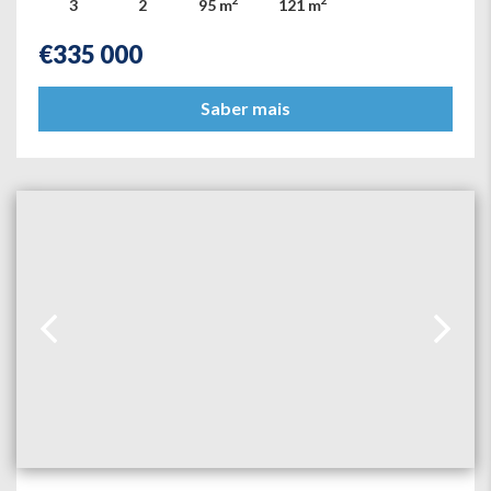
2
2
3
2
95 m
121 m
€
335 000
Saber mais