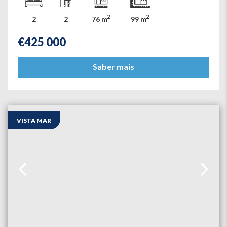
2
2
2
2
76 m
99 m
€
425 000
Saber mais
VISTA MAR