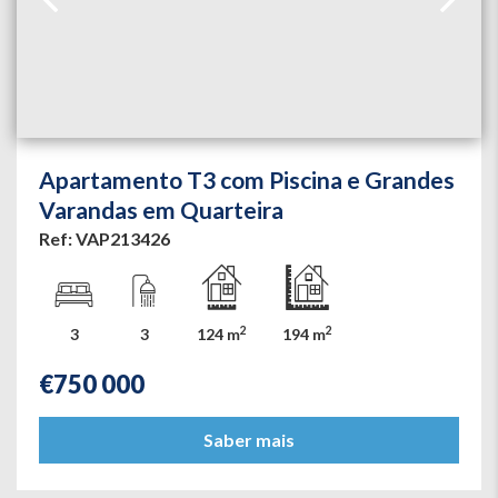
Apartamento T3 com Piscina e Grandes
Varandas em Quarteira
Ref: VAP213426
2
2
3
3
124 m
194 m
€
750 000
Saber mais