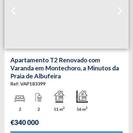
Apartamento T2 Renovado com
Varanda em Montechoro, a Minutos da
Praia de Albufeira
Ref: VAP183399
2
2
2
2
51 m
56 m
€
340 000