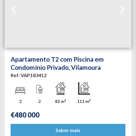
Apartamento T2 com Piscina em
Condomínio Privado, Vilamoura
Ref: VAP183412
2
2
2
2
82 m
111 m
€
480 000
Saber mais